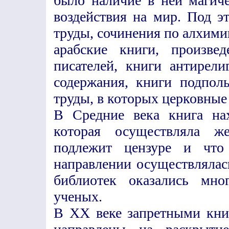
было наличие в ней магиче
воздействия на мир. Под э
труды, сочинения по алхимии
арабские книги, произве
писателей, книги антирели
содержания, книги подпол
труды, в которых церковные 
В Средние века книга нах
которая осуществляла же
подлежит цензуре и что
направлении осуществлялас
библиотек оказались мно
ученых.
В XX веке запретными кни