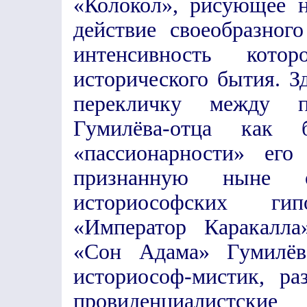
«Колокол», рисующее н
действие своеобразного
интенсивность кото
исторического бытия. 
перекличку между 
Гумилёва-отца как 
«пассионарности» ег
признанную ныне 
историософских ги
«Император Каракалла
«Сон Адама» Гумилёв
историософ-мистик, р
провиденциалистские