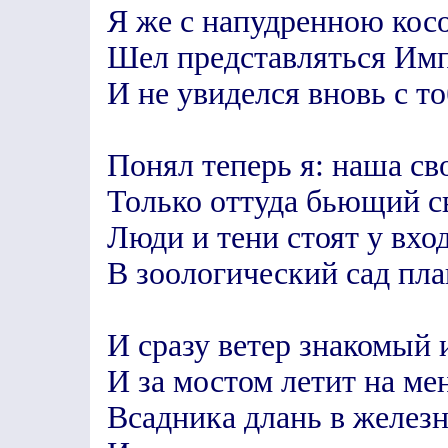
Я же с напудренною кос
Шел представляться Им
И не увиделся вновь с то
Понял теперь я: наша св
Только оттуда бьющий св
Люди и тени стоят у вхо
В зоологический сад пла
И сразу ветер знакомый 
И за мостом летит на ме
Всадника длань в железн