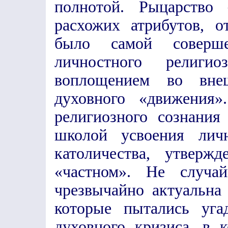
полнотой. Рыцарств
расхожих атрибутов, 
было самой соверше
личностного религиоз
воплощением во внеш
духовного «движения»
религиозного сознани
школой усвоения личн
католичества, утверж
«частном». Не случа
чрезвычайно актуальна
которые пытались уга
духовного кризиса, в 