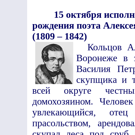
15 октября исполн
рождения поэта Алексе
(1809 – 1842)
Кольцов Але
Воронеже в 
Василия Пет
скупщика и т
всей округе честн
домохозяином. Человек
увлекающийся, отец
прасольством, арендов
скупал леса под сруб,