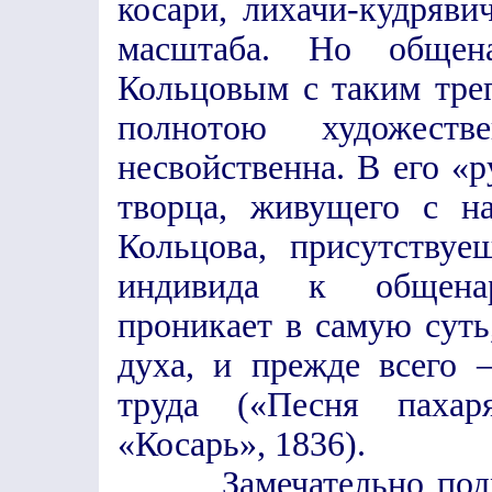
косари, лихачи-кудряв
масштаба. Но общена
Кольцовым с таким тре
полнотою художеств
несвойственна. В его «
творца, живущего с н
Кольцова, присутству
индивида к общенар
проникает в самую суть
духа, и прежде всего 
труда («Песня пахар
«Косарь», 1836).
Замечательно подмеч