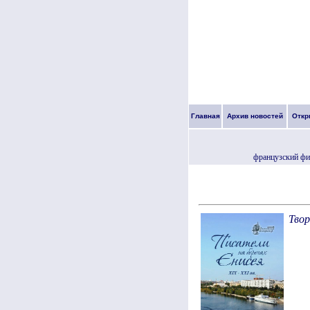
Главная
Архив новостей
Откр
французский фил
Твор