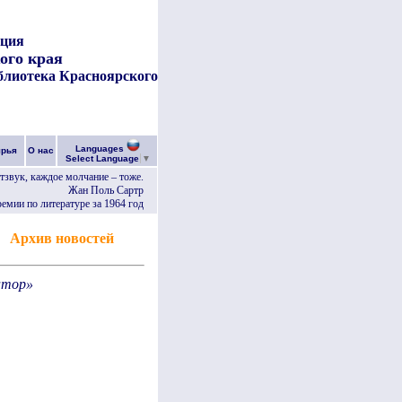
ация
ого края
блиотека Красноярского
Languages
ярья
О нас
Select Language
▼
отзвук, каждое молчание – тоже.
Жан Поль Сартр
емии по литературе за 1964 год
Архив новостей
атор»