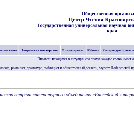
Общественная организ
Центр Чтения Красноярск
Государственная универсальная научная би
края
ытые книги
Творческая мастерская
Это интересно
Юбилеи
Литература Красно
Писатель находится в ситуации его эпохи: каждое слово имеет 
ософ, романист, драматург, публицист и общественный деятель, лауреат Нобелевской пр
ческая встреча литературного объединения «Енисейский литер