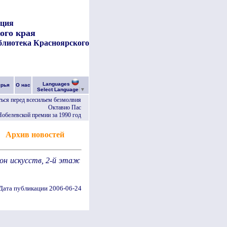
ация
ого края
блиотека Красноярского
Languages
ярья
О нас
Select Language
▼
ться перед всесильем безмолвия
Октавио Пас
 Нобелевской премии за 1990 год
Архив новостей
лон искусств, 2-й этаж
Дата публикации 2006-06-24